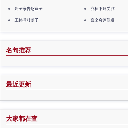
郑子家告赵宣子
齐桓下拜受胙
王孙满对楚子
宫之奇谏假道
名句推荐
最近更新
大家都在查