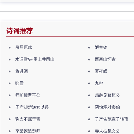
诗词推荐
吊屈原赋
陋室铭
水调歌头·重上井冈山
西塞山怀古
将进酒
夏夜叹
咏雪
九辩
师旷撞晋平公
扁鹊见蔡桓公
子产却楚逆女以兵
阴饴甥对秦伯
驹支不屈于晋
子产告范宣子轻币
季梁谏追楚师
寺人披见文公