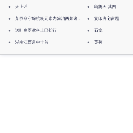
天上谣
鹧鸪天 其四
某忝命守馀杭杨元素内翰洎两禁诸公出祖佛寺
宴印唐宅留题
送叶良臣掌科上巳郊行
石龛
湖南江西道中十首
觅菊