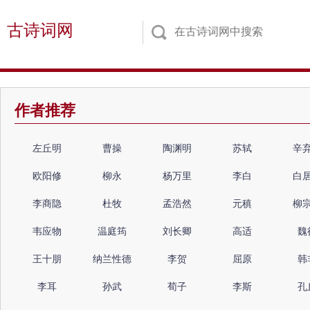
古诗词网
作者推荐
左丘明
曹操
陶渊明
苏轼
辛
欧阳修
柳永
杨万里
李白
白
李商隐
杜牧
孟浩然
元稹
柳
韦应物
温庭筠
刘长卿
高适
魏
王十朋
纳兰性德
李贺
屈原
韩
李耳
孙武
荀子
李斯
孔