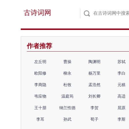
古诗词网
作者推荐
左丘明
曹操
陶渊明
苏轼
欧阳修
柳永
杨万里
李白
李商隐
杜牧
孟浩然
元稹
韦应物
温庭筠
刘长卿
高适
王十朋
纳兰性德
李贺
屈原
李耳
孙武
荀子
李斯