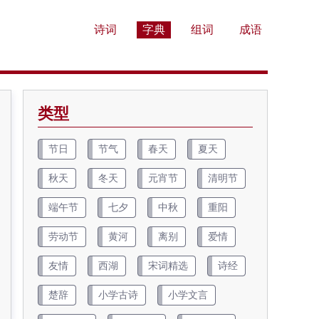
诗词
字典
组词
成语
类型
节日
节气
春天
夏天
秋天
冬天
元宵节
清明节
端午节
七夕
中秋
重阳
劳动节
黄河
离别
爱情
友情
西湖
宋词精选
诗经
楚辞
小学古诗
小学文言