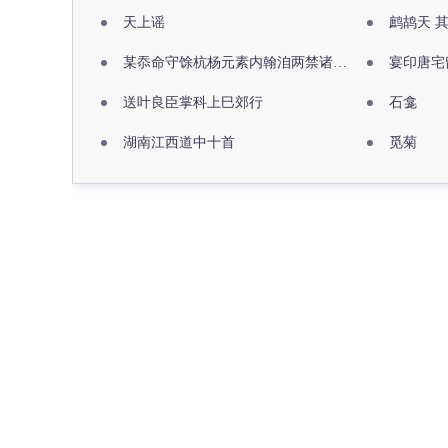
天上谣
鹧鸪天 
某忝命守馀杭杨元素内翰洎两禁诸公出祖佛寺
宴印唐宅
送叶良臣掌科上巳郊行
石龛
湖南江西道中十首
觅菊