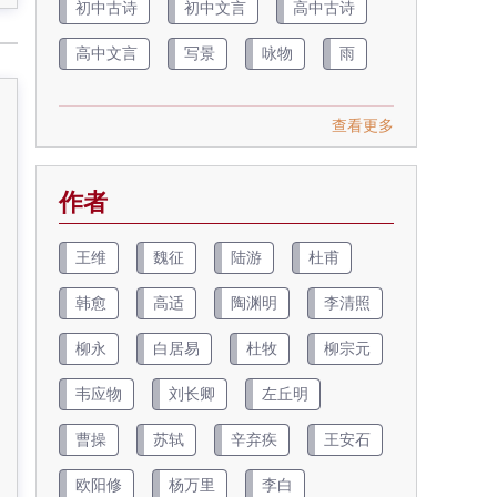
初中古诗
初中文言
高中古诗
高中文言
写景
咏物
雨
查看更多
作者
王维
魏征
陆游
杜甫
韩愈
高适
陶渊明
李清照
柳永
白居易
杜牧
柳宗元
韦应物
刘长卿
左丘明
曹操
苏轼
辛弃疾
王安石
欧阳修
杨万里
李白