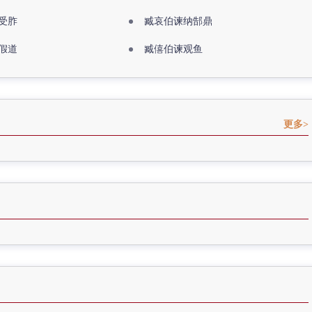
受胙
臧哀伯谏纳郜鼎
假道
臧僖伯谏观鱼
更多>