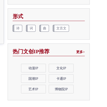
形式
诗
词
曲
文言文
热门文创IP推荐
更多>
动漫IP
文化IP
国潮IP
卡通IP
艺术IP
博物院IP