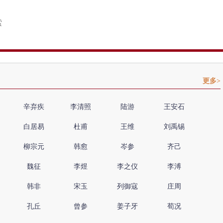
更多>
辛弃疾
李清照
陆游
王安石
白居易
杜甫
王维
刘禹锡
柳宗元
韩愈
岑参
齐己
魏征
李煜
李之仪
李溥
韩非
宋玉
列御寇
庄周
孔丘
曾参
姜子牙
荀况