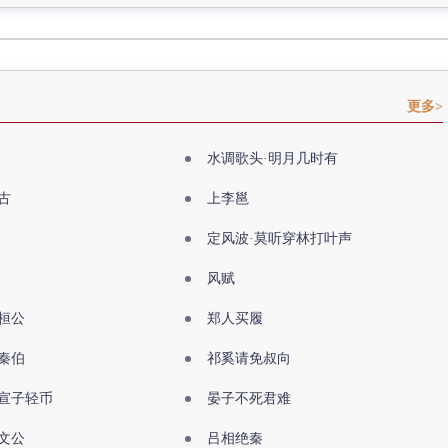
更多>
水调歌头·明月几时有
古
上李邕
定风波·莫听穿林打叶声
风赋
桓公
郑人买履
秦伯
祁奚请免叔向
宣子轻币
晏子不死君难
文公
吕相绝秦