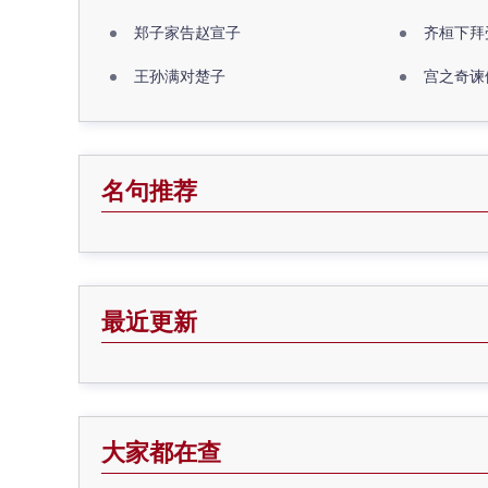
郑子家告赵宣子
齐桓下拜
王孙满对楚子
宫之奇谏
名句推荐
最近更新
大家都在查