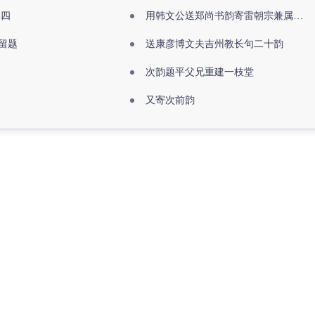
其四
用韩文公送郑尚书韵寄雷朝宗兼属欧阳全真
留题
送康彦博文夫吉州教长句二十韵
次韵题平父兄重建一枝堂
又寄次前韵