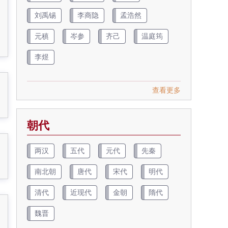
刘禹锡
李商隐
孟浩然
元稹
岑参
齐己
温庭筠
李煜
查看更多
朝代
两汉
五代
元代
先秦
南北朝
唐代
宋代
明代
清代
近现代
金朝
隋代
魏晋