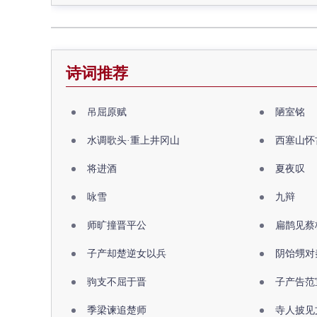
诗词推荐
吊屈原赋
陋室铭
水调歌头·重上井冈山
西塞山怀
将进酒
夏夜叹
咏雪
九辩
师旷撞晋平公
扁鹊见蔡
子产却楚逆女以兵
阴饴甥对
驹支不屈于晋
子产告范
季梁谏追楚师
寺人披见