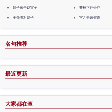
郑子家告赵宣子
齐桓下拜受胙
王孙满对楚子
宫之奇谏假道
名句推荐
最近更新
大家都在查