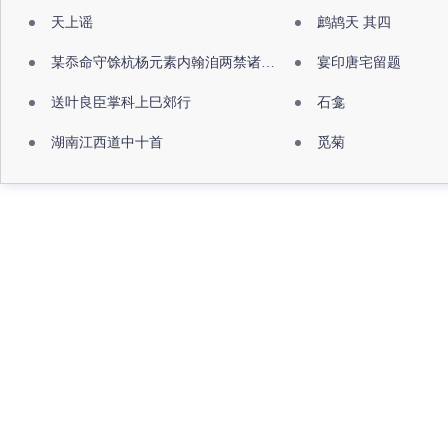
天上谣
鹧鸪天 其四
某忝命守馀杭杨元素内翰洎两禁诸公出祖佛寺
宴印唐宅留题
送叶良臣掌科上巳郊行
石龛
湖南江西道中十首
觅菊