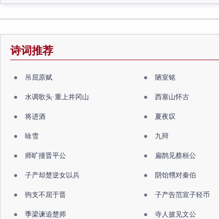
诗词推荐
吊屈原赋
陋室铭
水调歌头·重上井冈山
西塞山怀古
将进酒
夏夜叹
咏雪
九辩
师旷撞晋平公
扁鹊见蔡桓公
子产却楚逆女以兵
阴饴甥对秦伯
驹支不屈于晋
子产告范宣子轻币
季梁谏追楚师
寺人披见文公