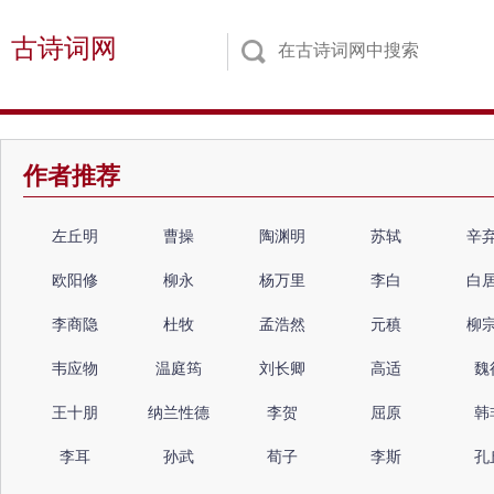
古诗词网
作者推荐
左丘明
曹操
陶渊明
苏轼
辛
欧阳修
柳永
杨万里
李白
白
李商隐
杜牧
孟浩然
元稹
柳
韦应物
温庭筠
刘长卿
高适
魏
王十朋
纳兰性德
李贺
屈原
韩
李耳
孙武
荀子
李斯
孔