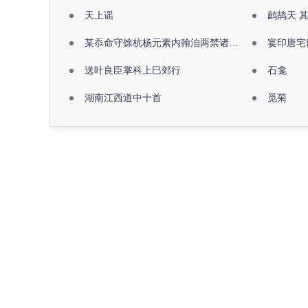
天上谣
鹧鸪天 
某忝命守馀杭杨元素内翰洎两禁诸公出祖佛寺
宴印唐宅
送叶良臣掌科上巳郊行
石龛
湖南江西道中十首
觅菊