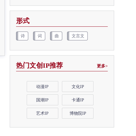
形式
诗
词
曲
文言文
热门文创IP推荐
更多>
动漫IP
文化IP
国潮IP
卡通IP
艺术IP
博物院IP