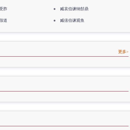
受胙
臧哀伯谏纳郜鼎
假道
臧僖伯谏观鱼
更多>