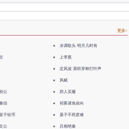
更多>
水调歌头·明月几时有
古
上李邕
定风波·莫听穿林打叶声
风赋
桓公
郑人买履
秦伯
祁奚请免叔向
宣子轻币
晏子不死君难
文公
吕相绝秦