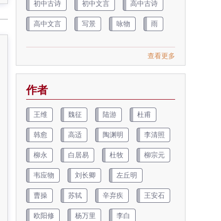
初中古诗
初中文言
高中古诗
高中文言
写景
咏物
雨
查看更多
作者
王维
魏征
陆游
杜甫
韩愈
高适
陶渊明
李清照
柳永
白居易
杜牧
柳宗元
韦应物
刘长卿
左丘明
曹操
苏轼
辛弃疾
王安石
欧阳修
杨万里
李白