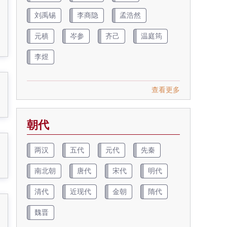
刘禹锡
李商隐
孟浩然
元稹
岑参
齐己
温庭筠
李煜
查看更多
朝代
两汉
五代
元代
先秦
南北朝
唐代
宋代
明代
清代
近现代
金朝
隋代
魏晋