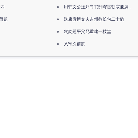
其四
用韩文公送郑尚书韵寄雷朝宗兼属欧阳全真
留题
送康彦博文夫吉州教长句二十韵
次韵题平父兄重建一枝堂
又寄次前韵