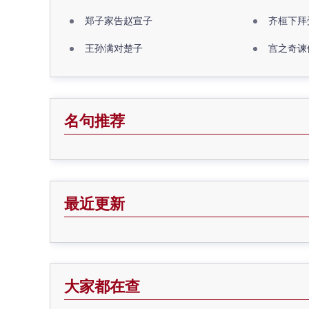
郑子家告赵宣子
齐桓下拜
王孙满对楚子
宫之奇谏
名句推荐
最近更新
大家都在查