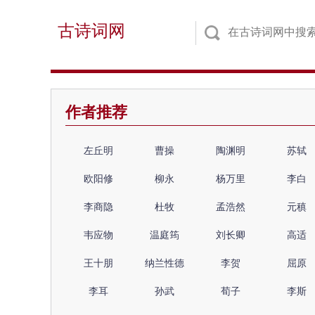
古诗词网
作者推荐
左丘明
曹操
陶渊明
苏轼
欧阳修
柳永
杨万里
李白
李商隐
杜牧
孟浩然
元稹
韦应物
温庭筠
刘长卿
高适
王十朋
纳兰性德
李贺
屈原
李耳
孙武
荀子
李斯