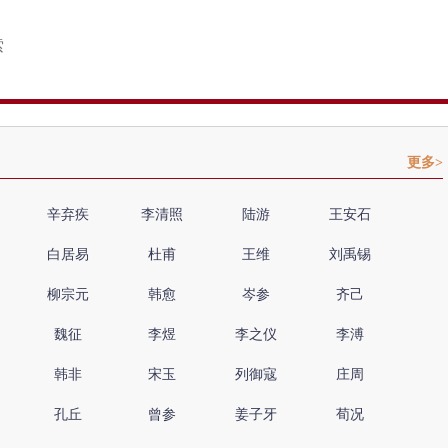
更多>
辛弃疾
李清照
陆游
王安石
白居易
杜甫
王维
刘禹锡
柳宗元
韩愈
岑参
齐己
魏征
李煜
李之仪
李溥
韩非
宋玉
列御寇
庄周
孔丘
曾参
姜子牙
荀况