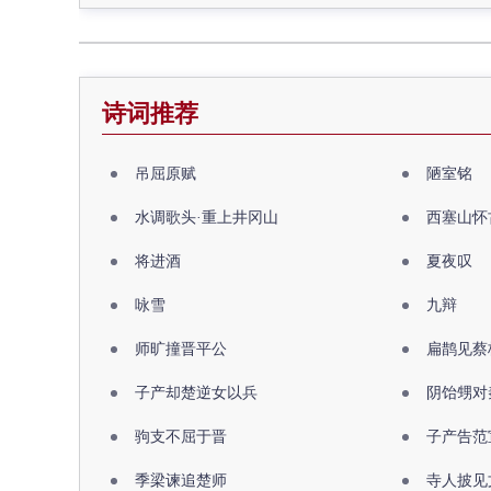
诗词推荐
吊屈原赋
陋室铭
水调歌头·重上井冈山
西塞山怀
将进酒
夏夜叹
咏雪
九辩
师旷撞晋平公
扁鹊见蔡
子产却楚逆女以兵
阴饴甥对
驹支不屈于晋
子产告范
季梁谏追楚师
寺人披见