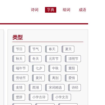
诗词
字典
组词
成语
类型
节日
节气
春天
夏天
秋天
冬天
元宵节
清明节
端午节
七夕
中秋
重阳
劳动节
黄河
离别
爱情
友情
西湖
宋词精选
诗经
楚辞
小学古诗
小学文言