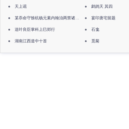
天上谣
鹧鸪天 其四
某忝命守馀杭杨元素内翰洎两禁诸公出祖佛寺
宴印唐宅留题
送叶良臣掌科上巳郊行
石龛
湖南江西道中十首
觅菊