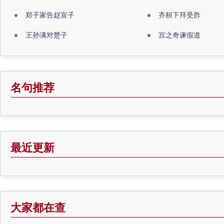
郑子家告赵宣子
齐桓下拜受胙
王孙满对楚子
宫之奇谏假道
名句推荐
最近更新
大家都在查