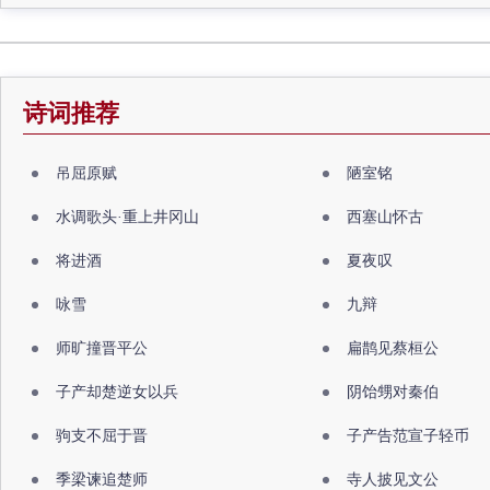
诗词推荐
吊屈原赋
陋室铭
水调歌头·重上井冈山
西塞山怀古
将进酒
夏夜叹
咏雪
九辩
师旷撞晋平公
扁鹊见蔡桓公
子产却楚逆女以兵
阴饴甥对秦伯
驹支不屈于晋
子产告范宣子轻币
季梁谏追楚师
寺人披见文公