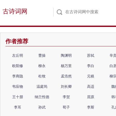
古诗词网
作者推荐
左丘明
曹操
陶渊明
苏轼
辛
欧阳修
柳永
杨万里
李白
白
李商隐
杜牧
孟浩然
元稹
柳
韦应物
温庭筠
刘长卿
高适
魏
王十朋
纳兰性德
李贺
屈原
韩
李耳
孙武
荀子
李斯
孔