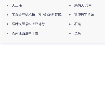
天上谣
鹧鸪天 其四
某忝命守馀杭杨元素内翰洎两禁诸公出祖佛寺
宴印唐宅留题
送叶良臣掌科上巳郊行
石龛
湖南江西道中十首
觅菊