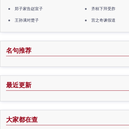
郑子家告赵宣子
齐桓下拜受胙
王孙满对楚子
宫之奇谏假道
名句推荐
最近更新
大家都在查