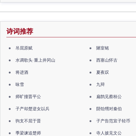
诗词推荐
吊屈原赋
陋室铭
水调歌头·重上井冈山
西塞山怀古
将进酒
夏夜叹
咏雪
九辩
师旷撞晋平公
扁鹊见蔡桓公
子产却楚逆女以兵
阴饴甥对秦伯
驹支不屈于晋
子产告范宣子轻币
季梁谏追楚师
寺人披见文公