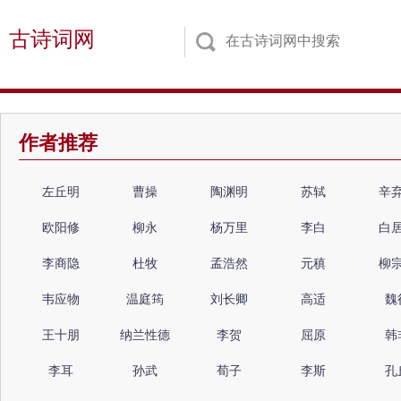
古诗词网
作者推荐
左丘明
曹操
陶渊明
苏轼
辛
欧阳修
柳永
杨万里
李白
白
李商隐
杜牧
孟浩然
元稹
柳
韦应物
温庭筠
刘长卿
高适
魏
王十朋
纳兰性德
李贺
屈原
韩
李耳
孙武
荀子
李斯
孔