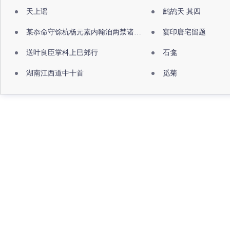
天上谣
鹧鸪天 其四
某忝命守馀杭杨元素内翰洎两禁诸公出祖佛寺
宴印唐宅留题
送叶良臣掌科上巳郊行
石龛
湖南江西道中十首
觅菊