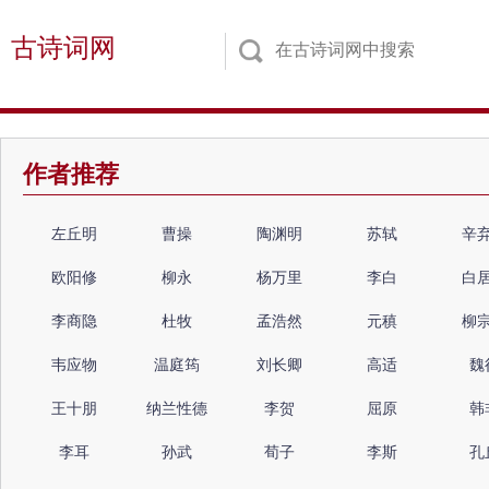
古诗词网
作者推荐
左丘明
曹操
陶渊明
苏轼
辛
欧阳修
柳永
杨万里
李白
白
李商隐
杜牧
孟浩然
元稹
柳
韦应物
温庭筠
刘长卿
高适
魏
王十朋
纳兰性德
李贺
屈原
韩
李耳
孙武
荀子
李斯
孔