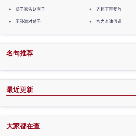
郑子家告赵宣子
齐桓下拜受胙
王孙满对楚子
宫之奇谏假道
名句推荐
最近更新
大家都在查