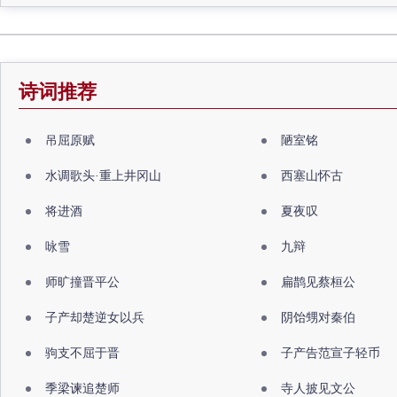
诗词推荐
吊屈原赋
陋室铭
水调歌头·重上井冈山
西塞山怀古
将进酒
夏夜叹
咏雪
九辩
师旷撞晋平公
扁鹊见蔡桓公
子产却楚逆女以兵
阴饴甥对秦伯
驹支不屈于晋
子产告范宣子轻币
季梁谏追楚师
寺人披见文公