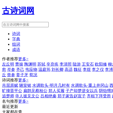
古诗词网
诗词
字典
组词
成语
作者推荐
更多>
左丘明
曹操
陶渊明
苏轼
辛弃疾
李清照
陆游
王安石
欧阳修
柳
愈
岑参
齐己
韦应物
温庭筠
刘长卿
高适
魏征
李煜
李之仪
李溥
丘
曾参
姜子牙
荀况
诗词推荐
更多>
吊屈原赋
陋室铭
水调歌头·明月几时有
水调歌头·重上井冈山
旷撞晋平公
扁鹊见蔡桓公
郑人买履
子产却楚逆女以兵
阴饴甥
追楚师
寺人披见文公
吕相绝秦
郑子家告赵宣子
齐桓下拜受胙
名句推荐
更多>
最近更新
大家都在查