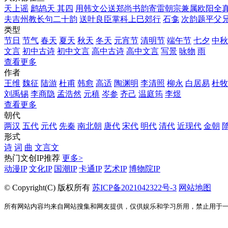
天上谣
鹧鸪天 其四
用韩文公送郑尚书韵寄雷朝宗兼属欧阳全
夫吉州教长句二十韵
送叶良臣掌科上巳郊行
石龛
次韵题平父
类型
节日
节气
春天
夏天
秋天
冬天
元宵节
清明节
端午节
七夕
中秋
文言
初中古诗
初中文言
高中古诗
高中文言
写景
咏物
雨
查看更多
作者
王维
魏征
陆游
杜甫
韩愈
高适
陶渊明
李清照
柳永
白居易
杜牧
刘禹锡
李商隐
孟浩然
元稹
岑参
齐己
温庭筠
李煜
查看更多
朝代
两汉
五代
元代
先秦
南北朝
唐代
宋代
明代
清代
近现代
金朝
形式
诗
词
曲
文言文
热门文创IP推荐
更多>
动漫IP
文化IP
国潮IP
卡通IP
艺术IP
博物院IP
© Copyright(C)
版权所有
苏ICP备2021042322号-3
网站地图
所有网站内容均来自网站搜集和网友提供，仅供娱乐和学习所用，禁止用于一切商业化