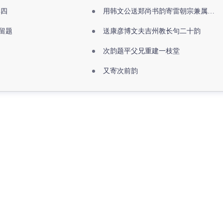
其四
用韩文公送郑尚书韵寄雷朝宗兼属欧阳全真
留题
送康彦博文夫吉州教长句二十韵
次韵题平父兄重建一枝堂
又寄次前韵