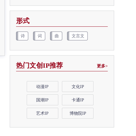
形式
诗
词
曲
文言文
热门文创IP推荐
更多>
动漫IP
文化IP
国潮IP
卡通IP
艺术IP
博物院IP