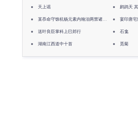
天上谣
鹧鸪天 
某忝命守馀杭杨元素内翰洎两禁诸公出祖佛寺
宴印唐宅
送叶良臣掌科上巳郊行
石龛
湖南江西道中十首
觅菊