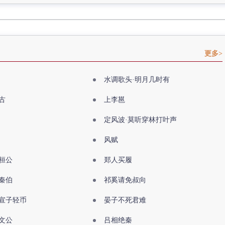
更多>
水调歌头·明月几时有
古
上李邕
定风波·莫听穿林打叶声
风赋
桓公
郑人买履
秦伯
祁奚请免叔向
宣子轻币
晏子不死君难
文公
吕相绝秦