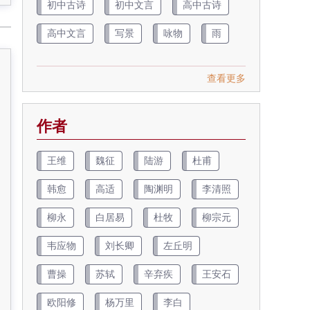
初中古诗
初中文言
高中古诗
高中文言
写景
咏物
雨
查看更多
作者
王维
魏征
陆游
杜甫
韩愈
高适
陶渊明
李清照
柳永
白居易
杜牧
柳宗元
韦应物
刘长卿
左丘明
曹操
苏轼
辛弃疾
王安石
欧阳修
杨万里
李白