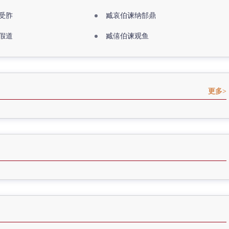
受胙
臧哀伯谏纳郜鼎
假道
臧僖伯谏观鱼
更多>