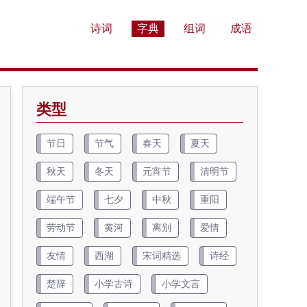
诗词
字典
组词
成语
类型
节日
节气
春天
夏天
秋天
冬天
元宵节
清明节
端午节
七夕
中秋
重阳
劳动节
黄河
离别
爱情
友情
西湖
宋词精选
诗经
楚辞
小学古诗
小学文言