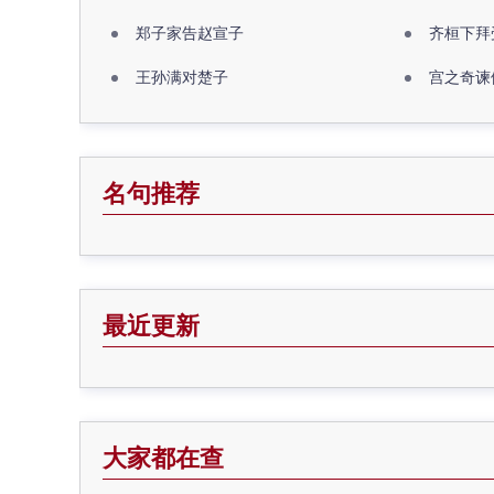
郑子家告赵宣子
齐桓下拜
王孙满对楚子
宫之奇谏
名句推荐
最近更新
大家都在查