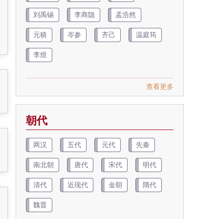
刘禹锡
李商隐
孟浩然
元稹
岑参
齐己
温庭筠
李煜
查看更多
朝代
两汉
五代
元代
先秦
南北朝
唐代
宋代
明代
清代
近现代
金朝
隋代
魏晋