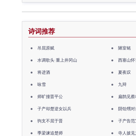
诗词推荐
吊屈原赋
陋室铭
水调歌头·重上井冈山
西塞山怀
将进酒
夏夜叹
咏雪
九辩
师旷撞晋平公
扁鹊见蔡
子产却楚逆女以兵
阴饴甥对
驹支不屈于晋
子产告范
季梁谏追楚师
寺人披见