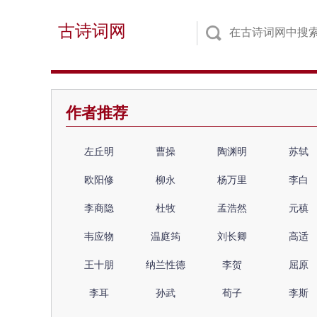
古诗词网
作者推荐
左丘明
曹操
陶渊明
苏轼
欧阳修
柳永
杨万里
李白
李商隐
杜牧
孟浩然
元稹
韦应物
温庭筠
刘长卿
高适
王十朋
纳兰性德
李贺
屈原
李耳
孙武
荀子
李斯