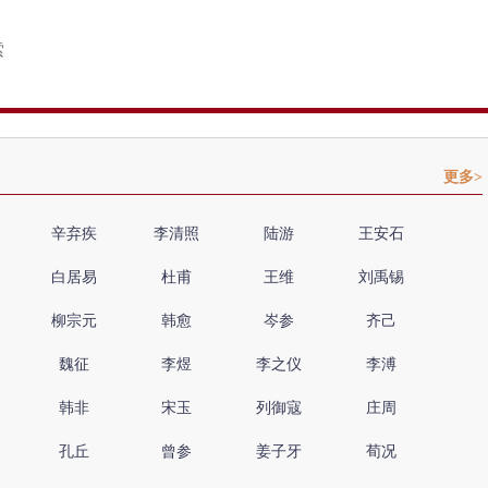
更多>
辛弃疾
李清照
陆游
王安石
白居易
杜甫
王维
刘禹锡
柳宗元
韩愈
岑参
齐己
魏征
李煜
李之仪
李溥
韩非
宋玉
列御寇
庄周
孔丘
曾参
姜子牙
荀况