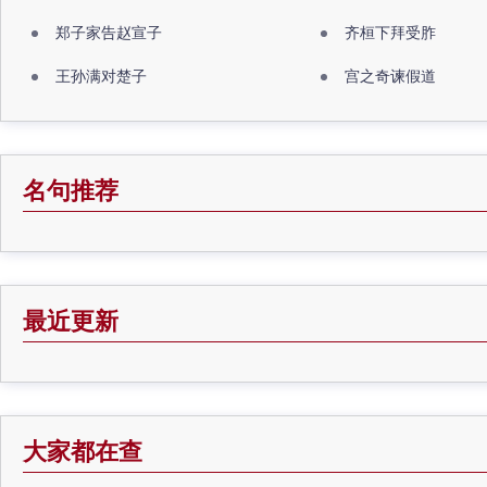
郑子家告赵宣子
齐桓下拜受胙
王孙满对楚子
宫之奇谏假道
名句推荐
最近更新
大家都在查