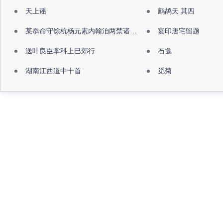
天上谣
鹧鸪天 其四
某忝命守馀杭杨元素内翰洎两禁诸公出祖佛寺
宴印唐宅留题
送叶良臣掌科上巳郊行
石龛
湖南江西道中十首
觅菊