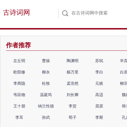
古诗词网
作者推荐
左丘明
曹操
陶渊明
苏轼
辛
欧阳修
柳永
杨万里
李白
白
李商隐
杜牧
孟浩然
元稹
柳
韦应物
温庭筠
刘长卿
高适
魏
王十朋
纳兰性德
李贺
屈原
韩
李耳
孙武
荀子
李斯
孔