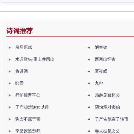
诗词推荐
吊屈原赋
陋室铭
水调歌头·重上井冈山
西塞山怀古
将进酒
夏夜叹
咏雪
九辩
师旷撞晋平公
扁鹊见蔡桓公
子产却楚逆女以兵
阴饴甥对秦伯
驹支不屈于晋
子产告范宣子轻币
季梁谏追楚师
寺人披见文公