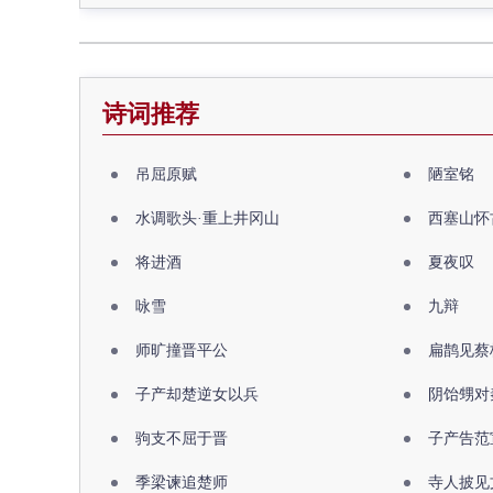
诗词推荐
吊屈原赋
陋室铭
水调歌头·重上井冈山
西塞山怀
将进酒
夏夜叹
咏雪
九辩
师旷撞晋平公
扁鹊见蔡
子产却楚逆女以兵
阴饴甥对
驹支不屈于晋
子产告范
季梁谏追楚师
寺人披见