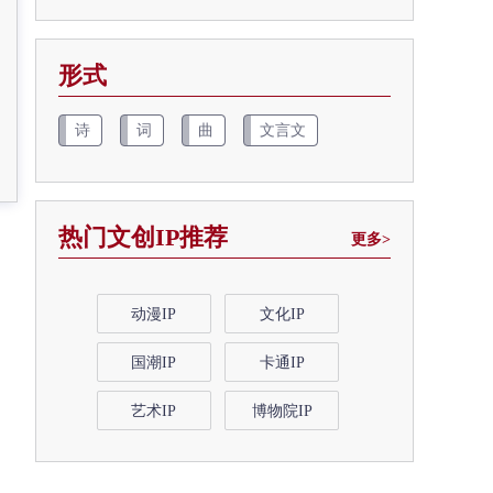
形式
诗
词
曲
文言文
热门文创IP推荐
更多>
动漫IP
文化IP
国潮IP
卡通IP
艺术IP
博物院IP