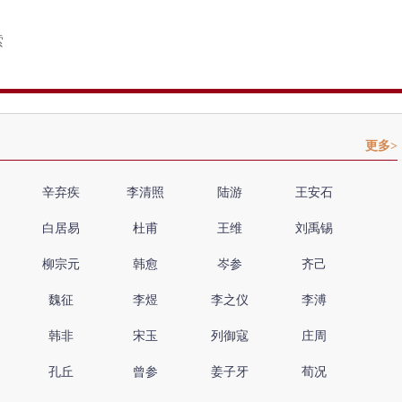
更多>
辛弃疾
李清照
陆游
王安石
白居易
杜甫
王维
刘禹锡
柳宗元
韩愈
岑参
齐己
魏征
李煜
李之仪
李溥
韩非
宋玉
列御寇
庄周
孔丘
曾参
姜子牙
荀况