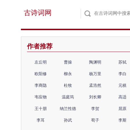
古诗词网
作者推荐
左丘明
曹操
陶渊明
苏轼
欧阳修
柳永
杨万里
李白
李商隐
杜牧
孟浩然
元稹
韦应物
温庭筠
刘长卿
高适
王十朋
纳兰性德
李贺
屈原
李耳
孙武
荀子
李斯