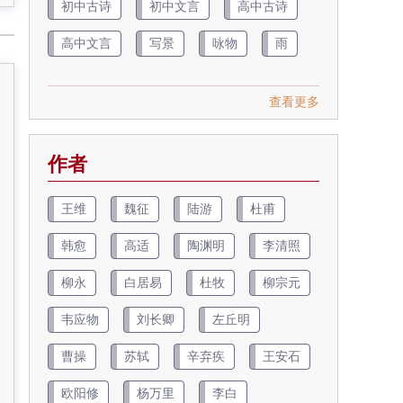
初中古诗
初中文言
高中古诗
高中文言
写景
咏物
雨
查看更多
作者
王维
魏征
陆游
杜甫
韩愈
高适
陶渊明
李清照
柳永
白居易
杜牧
柳宗元
韦应物
刘长卿
左丘明
曹操
苏轼
辛弃疾
王安石
欧阳修
杨万里
李白