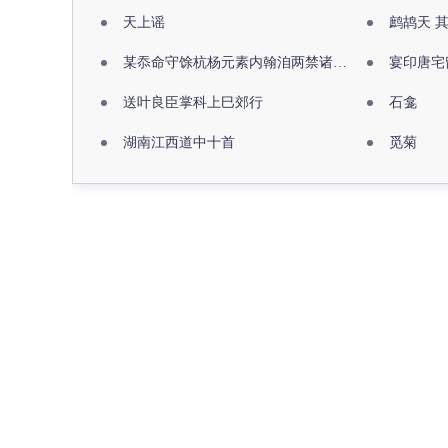
天上谣
鹧鸪天 
某忝命守馀杭杨元素内翰洎两禁诸公出祖佛寺
宴印唐宅
送叶良臣掌科上巳郊行
石龛
湖南江西道中十首
觅菊