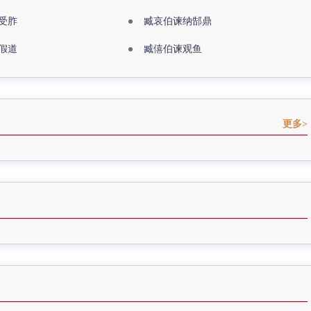
受胙
臧哀伯谏纳郜鼎
假道
臧僖伯谏观鱼
更多>