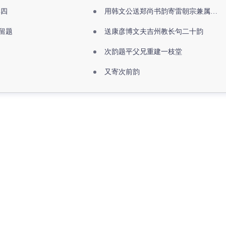
其四
用韩文公送郑尚书韵寄雷朝宗兼属欧阳全真
留题
送康彦博文夫吉州教长句二十韵
次韵题平父兄重建一枝堂
又寄次前韵