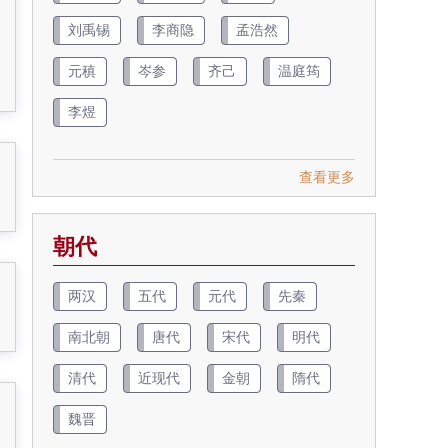
刘禹锡
李商隐
孟浩然
元稹
岑参
齐己
温庭筠
李煜
查看更多
朝代
两汉
五代
元代
先秦
南北朝
唐代
宋代
明代
清代
近现代
金朝
隋代
魏晋