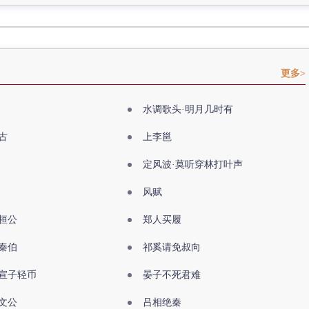
更多>
水调歌头·明月几时有
古
上李邕
定风波·莫听穿林打叶声
风赋
桓公
郑人买履
秦伯
祁奚请免叔向
宣子轻币
晏子不死君难
文公
吕相绝秦