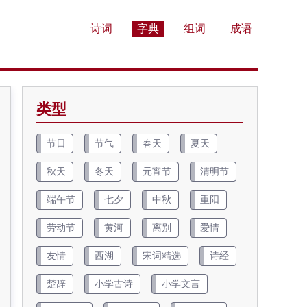
诗词
字典
组词
成语
类型
节日
节气
春天
夏天
秋天
冬天
元宵节
清明节
端午节
七夕
中秋
重阳
劳动节
黄河
离别
爱情
友情
西湖
宋词精选
诗经
楚辞
小学古诗
小学文言