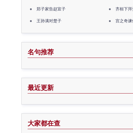
郑子家告赵宣子
齐桓下拜
王孙满对楚子
宫之奇谏
名句推荐
最近更新
大家都在查