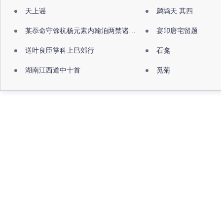
天上谣
鹧鸪天 其四
某忝命守馀杭杨元素内翰洎两禁诸公出祖佛寺
宴印唐宅留题
送叶良臣掌科上巳郊行
石龛
湖南江西道中十首
觅菊