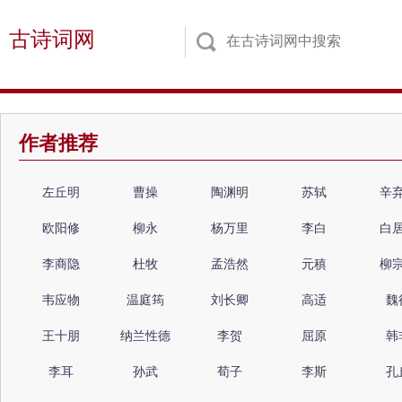
古诗词网
作者推荐
左丘明
曹操
陶渊明
苏轼
辛
欧阳修
柳永
杨万里
李白
白
李商隐
杜牧
孟浩然
元稹
柳
韦应物
温庭筠
刘长卿
高适
魏
王十朋
纳兰性德
李贺
屈原
韩
李耳
孙武
荀子
李斯
孔