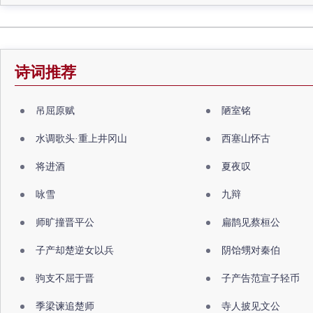
诗词推荐
吊屈原赋
陋室铭
水调歌头·重上井冈山
西塞山怀古
将进酒
夏夜叹
咏雪
九辩
师旷撞晋平公
扁鹊见蔡桓公
子产却楚逆女以兵
阴饴甥对秦伯
驹支不屈于晋
子产告范宣子轻币
季梁谏追楚师
寺人披见文公