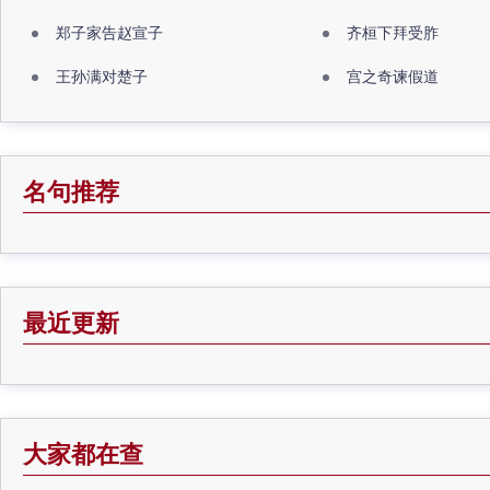
郑子家告赵宣子
齐桓下拜受胙
王孙满对楚子
宫之奇谏假道
名句推荐
最近更新
大家都在查