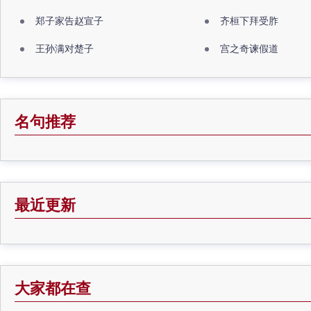
郑子家告赵宣子
齐桓下拜受胙
王孙满对楚子
宫之奇谏假道
名句推荐
最近更新
大家都在查