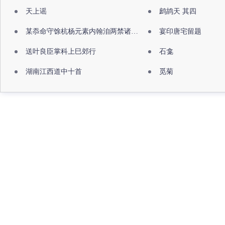
天上谣
鹧鸪天 其四
某忝命守馀杭杨元素内翰洎两禁诸公出祖佛寺
宴印唐宅留题
送叶良臣掌科上巳郊行
石龛
湖南江西道中十首
觅菊