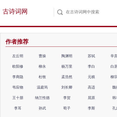
古诗词网
作者推荐
左丘明
曹操
陶渊明
苏轼
辛
欧阳修
柳永
杨万里
李白
白
李商隐
杜牧
孟浩然
元稹
柳
韦应物
温庭筠
刘长卿
高适
魏
王十朋
纳兰性德
李贺
屈原
韩
李耳
孙武
荀子
李斯
孔