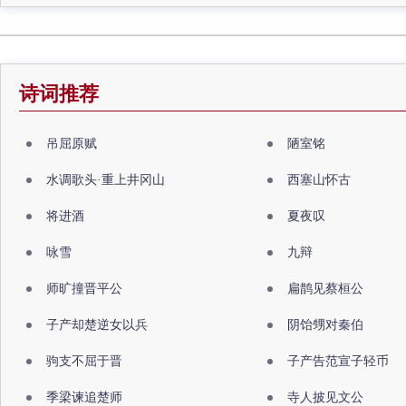
诗词推荐
吊屈原赋
陋室铭
水调歌头·重上井冈山
西塞山怀古
将进酒
夏夜叹
咏雪
九辩
师旷撞晋平公
扁鹊见蔡桓公
子产却楚逆女以兵
阴饴甥对秦伯
驹支不屈于晋
子产告范宣子轻币
季梁谏追楚师
寺人披见文公