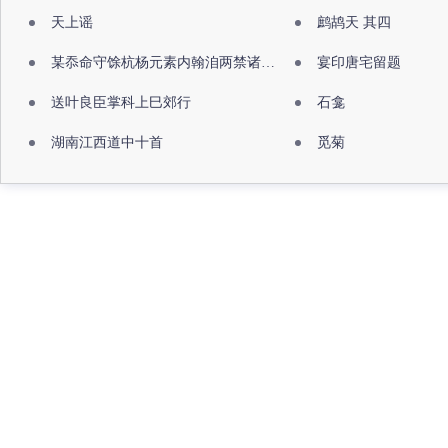
天上谣
鹧鸪天 其四
某忝命守馀杭杨元素内翰洎两禁诸公出祖佛寺
宴印唐宅留题
送叶良臣掌科上巳郊行
石龛
湖南江西道中十首
觅菊