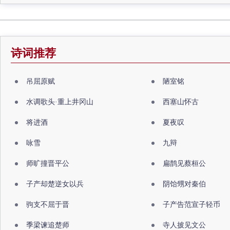
诗词推荐
吊屈原赋
陋室铭
水调歌头·重上井冈山
西塞山怀古
将进酒
夏夜叹
咏雪
九辩
师旷撞晋平公
扁鹊见蔡桓公
子产却楚逆女以兵
阴饴甥对秦伯
驹支不屈于晋
子产告范宣子轻币
季梁谏追楚师
寺人披见文公