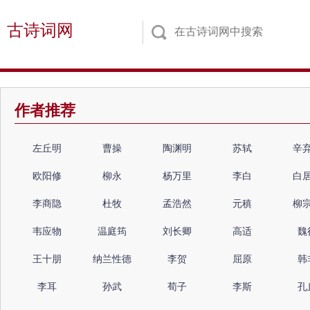
古诗词网
作者推荐
左丘明
曹操
陶渊明
苏轼
辛
欧阳修
柳永
杨万里
李白
白
李商隐
杜牧
孟浩然
元稹
柳
韦应物
温庭筠
刘长卿
高适
魏
王十朋
纳兰性德
李贺
屈原
韩
李耳
孙武
荀子
李斯
孔