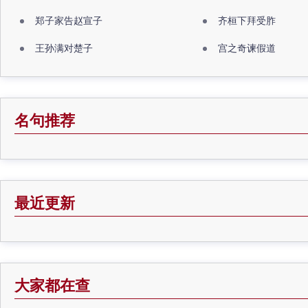
郑子家告赵宣子
齐桓下拜受胙
王孙满对楚子
宫之奇谏假道
名句推荐
最近更新
大家都在查