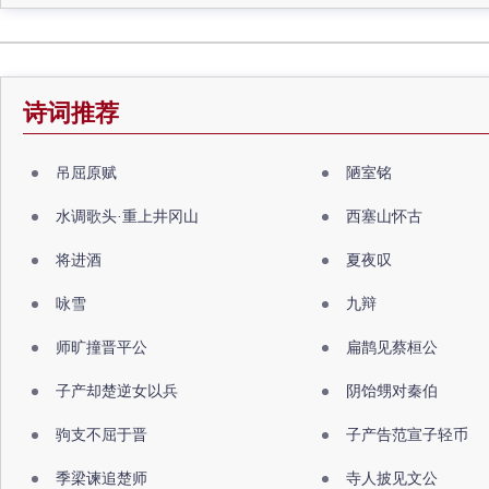
诗词推荐
吊屈原赋
陋室铭
水调歌头·重上井冈山
西塞山怀古
将进酒
夏夜叹
咏雪
九辩
师旷撞晋平公
扁鹊见蔡桓公
子产却楚逆女以兵
阴饴甥对秦伯
驹支不屈于晋
子产告范宣子轻币
季梁谏追楚师
寺人披见文公