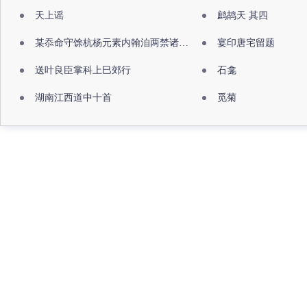
天上谣
鹧鸪天 其四
某忝命守馀杭杨元素内翰洎两禁诸公出祖佛寺
宴印唐宅留题
送叶良臣掌科上巳郊行
石龛
湖南江西道中十首
觅菊