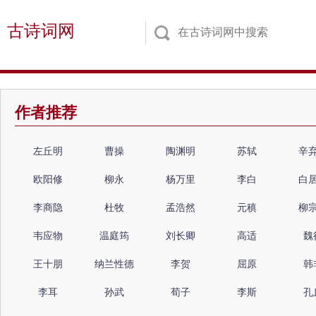
古诗词网
作者推荐
左丘明
曹操
陶渊明
苏轼
辛
欧阳修
柳永
杨万里
李白
白
李商隐
杜牧
孟浩然
元稹
柳
韦应物
温庭筠
刘长卿
高适
魏
王十朋
纳兰性德
李贺
屈原
韩
李耳
孙武
荀子
李斯
孔