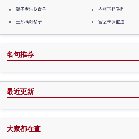
郑子家告赵宣子
齐桓下拜受胙
王孙满对楚子
宫之奇谏假道
名句推荐
最近更新
大家都在查