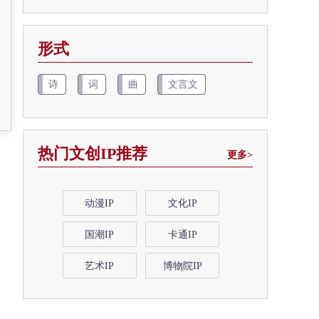
形式
诗
词
曲
文言文
热门文创IP推荐
更多>
动漫IP
文化IP
国潮IP
卡通IP
艺术IP
博物院IP