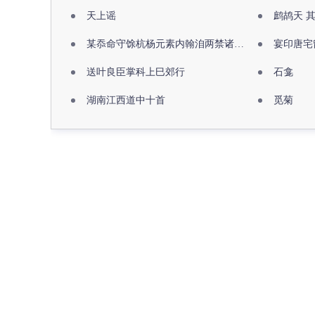
天上谣
鹧鸪天 
某忝命守馀杭杨元素内翰洎两禁诸公出祖佛寺
宴印唐宅
送叶良臣掌科上巳郊行
石龛
湖南江西道中十首
觅菊