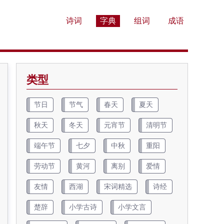
诗词
字典
组词
成语
类型
节日
节气
春天
夏天
秋天
冬天
元宵节
清明节
端午节
七夕
中秋
重阳
劳动节
黄河
离别
爱情
友情
西湖
宋词精选
诗经
楚辞
小学古诗
小学文言