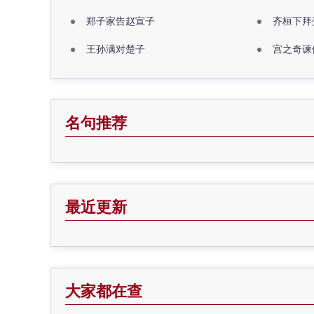
郑子家告赵宣子
齐桓下拜
王孙满对楚子
宫之奇谏
名句推荐
最近更新
大家都在查