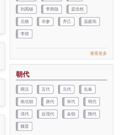
刘禹锡
李商隐
孟浩然
元稹
岑参
齐己
温庭筠
李煜
查看更多
朝代
两汉
五代
元代
先秦
南北朝
唐代
宋代
明代
清代
近现代
金朝
隋代
魏晋