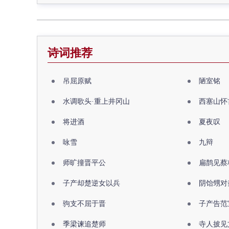
诗词推荐
吊屈原赋
陋室铭
水调歌头·重上井冈山
西塞山怀
将进酒
夏夜叹
咏雪
九辩
师旷撞晋平公
扁鹊见蔡
子产却楚逆女以兵
阴饴甥对
驹支不屈于晋
子产告范
季梁谏追楚师
寺人披见