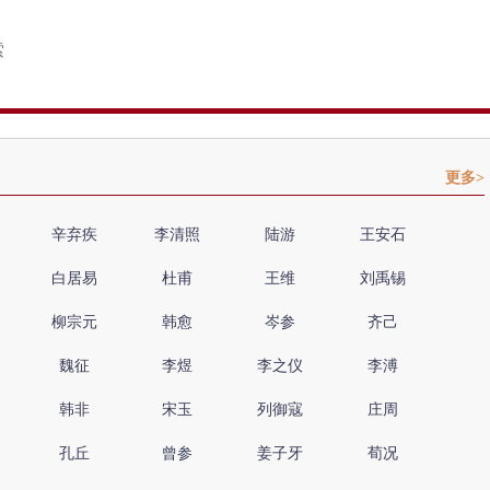
更多>
辛弃疾
李清照
陆游
王安石
白居易
杜甫
王维
刘禹锡
柳宗元
韩愈
岑参
齐己
魏征
李煜
李之仪
李溥
韩非
宋玉
列御寇
庄周
孔丘
曾参
姜子牙
荀况