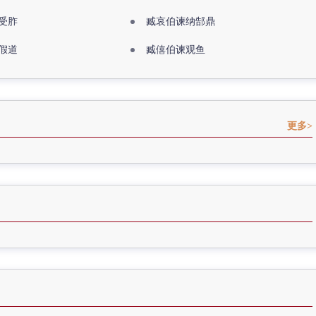
受胙
臧哀伯谏纳郜鼎
假道
臧僖伯谏观鱼
更多>