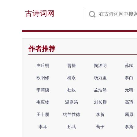
古诗词网
作者推荐
左丘明
曹操
陶渊明
苏轼
欧阳修
柳永
杨万里
李白
李商隐
杜牧
孟浩然
元稹
韦应物
温庭筠
刘长卿
高适
王十朋
纳兰性德
李贺
屈原
李耳
孙武
荀子
李斯