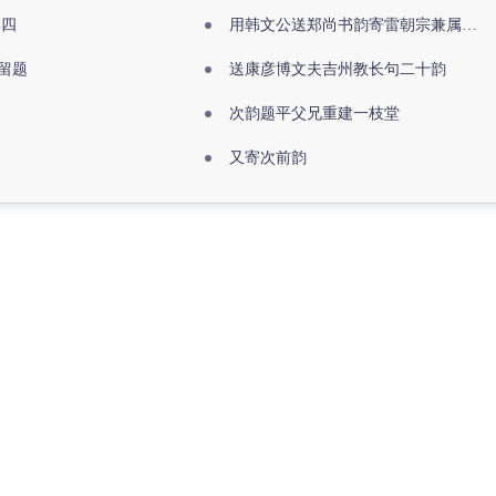
其四
用韩文公送郑尚书韵寄雷朝宗兼属欧阳全真
留题
送康彦博文夫吉州教长句二十韵
次韵题平父兄重建一枝堂
又寄次前韵