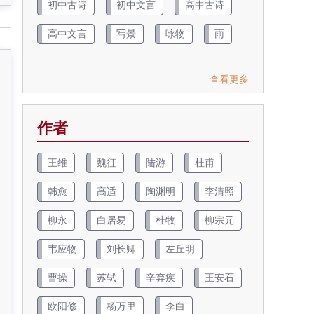
初中古诗
初中文言
高中古诗
高中文言
写景
咏物
雨
查看更多
作者
王维
魏征
陆游
杜甫
韩愈
高适
陶渊明
李清照
柳永
白居易
杜牧
柳宗元
韦应物
刘长卿
左丘明
曹操
苏轼
辛弃疾
王安石
欧阳修
杨万里
李白