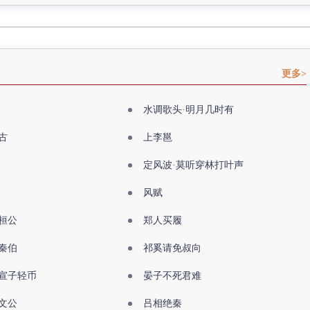
更多>
水调歌头·明月几时有
古
上李邕
定风波·莫听穿林打叶声
风赋
桓公
郑人买履
秦伯
祁奚请免叔向
宣子轻币
晏子不死君难
文公
吕相绝秦