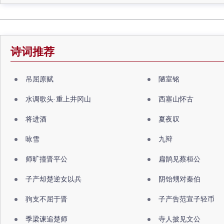
诗词推荐
吊屈原赋
陋室铭
水调歌头·重上井冈山
西塞山怀古
将进酒
夏夜叹
咏雪
九辩
师旷撞晋平公
扁鹊见蔡桓公
子产却楚逆女以兵
阴饴甥对秦伯
驹支不屈于晋
子产告范宣子轻币
季梁谏追楚师
寺人披见文公