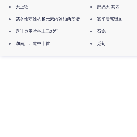
天上谣
鹧鸪天 其四
某忝命守馀杭杨元素内翰洎两禁诸公出祖佛寺
宴印唐宅留题
送叶良臣掌科上巳郊行
石龛
湖南江西道中十首
觅菊