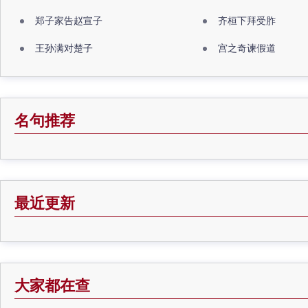
郑子家告赵宣子
齐桓下拜受胙
王孙满对楚子
宫之奇谏假道
名句推荐
最近更新
大家都在查