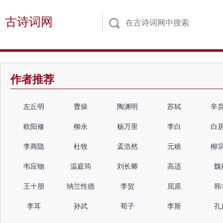
古诗词网
作者推荐
左丘明
曹操
陶渊明
苏轼
辛
欧阳修
柳永
杨万里
李白
白
李商隐
杜牧
孟浩然
元稹
柳
韦应物
温庭筠
刘长卿
高适
魏
王十朋
纳兰性德
李贺
屈原
韩
李耳
孙武
荀子
李斯
孔