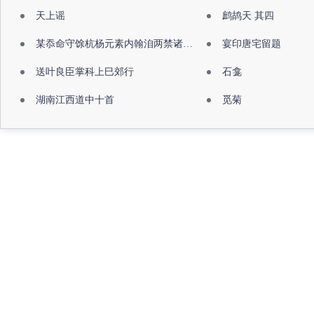
天上谣
鹧鸪天 其四
某忝命守馀杭杨元素内翰洎两禁诸公出祖佛寺
宴印唐宅留题
送叶良臣掌科上巳郊行
石龛
湖南江西道中十首
觅菊