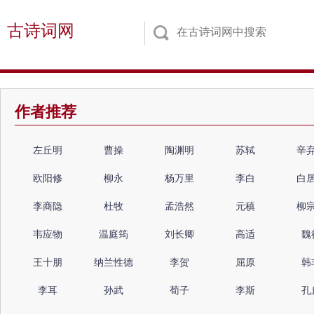
古诗词网
作者推荐
左丘明
曹操
陶渊明
苏轼
辛
欧阳修
柳永
杨万里
李白
白
李商隐
杜牧
孟浩然
元稹
柳
韦应物
温庭筠
刘长卿
高适
魏
王十朋
纳兰性德
李贺
屈原
韩
李耳
孙武
荀子
李斯
孔