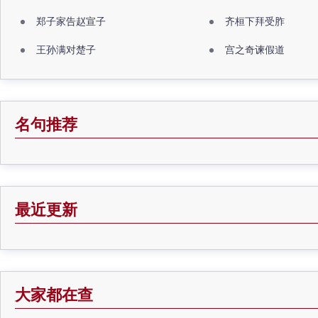
郑子家告赵宣子
齐桓下拜受胙
王孙满对楚子
宫之奇谏假道
名句推荐
最近更新
大家都在查