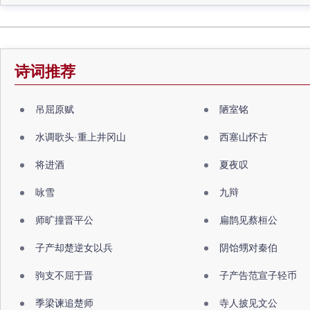
诗词推荐
吊屈原赋
陋室铭
水调歌头·重上井冈山
西塞山怀古
将进酒
夏夜叹
咏雪
九辩
师旷撞晋平公
扁鹊见蔡桓公
子产却楚逆女以兵
阴饴甥对秦伯
驹支不屈于晋
子产告范宣子轻币
季梁谏追楚师
寺人披见文公