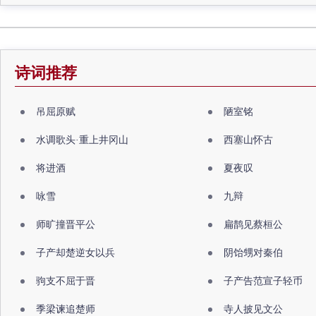
诗词推荐
吊屈原赋
陋室铭
水调歌头·重上井冈山
西塞山怀古
将进酒
夏夜叹
咏雪
九辩
师旷撞晋平公
扁鹊见蔡桓公
子产却楚逆女以兵
阴饴甥对秦伯
驹支不屈于晋
子产告范宣子轻币
季梁谏追楚师
寺人披见文公