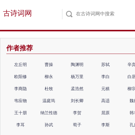
古诗词网
作者推荐
左丘明
曹操
陶渊明
苏轼
辛
欧阳修
柳永
杨万里
李白
白
李商隐
杜牧
孟浩然
元稹
柳
韦应物
温庭筠
刘长卿
高适
魏
王十朋
纳兰性德
李贺
屈原
韩
李耳
孙武
荀子
李斯
孔