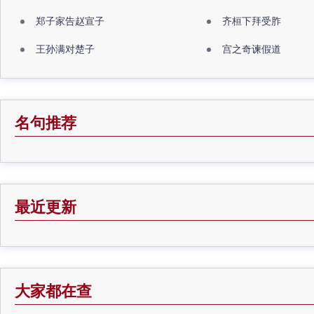
郑子家告赵宣子
齐桓下拜受胙
王孙满对楚子
宫之奇谏假道
名句推荐
最近更新
大家都在查