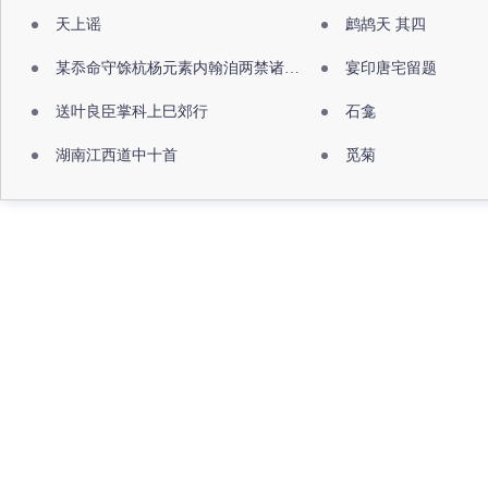
天上谣
鹧鸪天 其四
某忝命守馀杭杨元素内翰洎两禁诸公出祖佛寺
宴印唐宅留题
送叶良臣掌科上巳郊行
石龛
湖南江西道中十首
觅菊