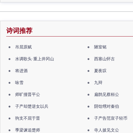
诗词推荐
吊屈原赋
陋室铭
水调歌头·重上井冈山
西塞山怀古
将进酒
夏夜叹
咏雪
九辩
师旷撞晋平公
扁鹊见蔡桓公
子产却楚逆女以兵
阴饴甥对秦伯
驹支不屈于晋
子产告范宣子轻币
季梁谏追楚师
寺人披见文公