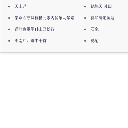
天上谣
鹧鸪天 其四
某忝命守馀杭杨元素内翰洎两禁诸公出祖佛寺
宴印唐宅留题
送叶良臣掌科上巳郊行
石龛
湖南江西道中十首
觅菊