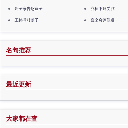
郑子家告赵宣子
齐桓下拜受胙
王孙满对楚子
宫之奇谏假道
名句推荐
最近更新
大家都在查