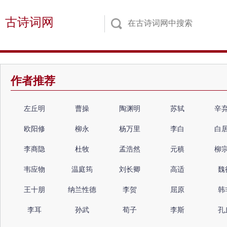
古诗词网
作者推荐
左丘明
曹操
陶渊明
苏轼
辛
欧阳修
柳永
杨万里
李白
白
李商隐
杜牧
孟浩然
元稹
柳
韦应物
温庭筠
刘长卿
高适
魏
王十朋
纳兰性德
李贺
屈原
韩
李耳
孙武
荀子
李斯
孔