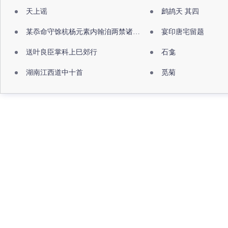
天上谣
鹧鸪天 其四
某忝命守馀杭杨元素内翰洎两禁诸公出祖佛寺
宴印唐宅留题
送叶良臣掌科上巳郊行
石龛
湖南江西道中十首
觅菊