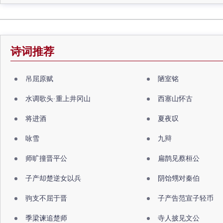
诗词推荐
吊屈原赋
陋室铭
水调歌头·重上井冈山
西塞山怀古
将进酒
夏夜叹
咏雪
九辩
师旷撞晋平公
扁鹊见蔡桓公
子产却楚逆女以兵
阴饴甥对秦伯
驹支不屈于晋
子产告范宣子轻币
季梁谏追楚师
寺人披见文公