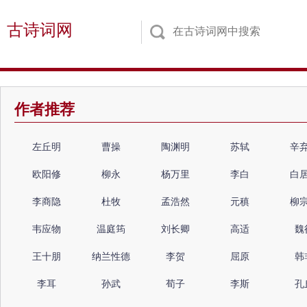
古诗词网
作者推荐
左丘明
曹操
陶渊明
苏轼
辛
欧阳修
柳永
杨万里
李白
白
李商隐
杜牧
孟浩然
元稹
柳
韦应物
温庭筠
刘长卿
高适
魏
王十朋
纳兰性德
李贺
屈原
韩
李耳
孙武
荀子
李斯
孔