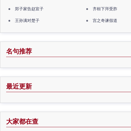
郑子家告赵宣子
齐桓下拜受胙
王孙满对楚子
宫之奇谏假道
名句推荐
最近更新
大家都在查