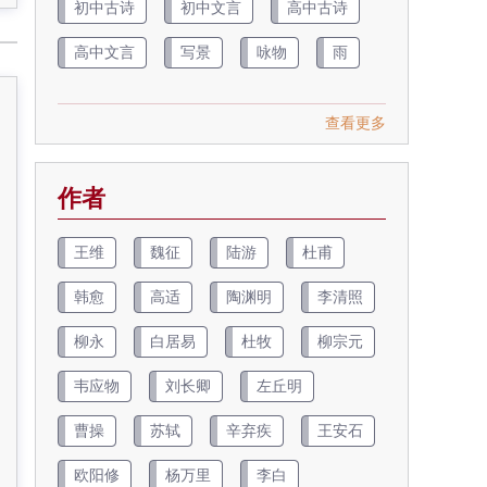
初中古诗
初中文言
高中古诗
高中文言
写景
咏物
雨
查看更多
作者
王维
魏征
陆游
杜甫
韩愈
高适
陶渊明
李清照
柳永
白居易
杜牧
柳宗元
韦应物
刘长卿
左丘明
曹操
苏轼
辛弃疾
王安石
欧阳修
杨万里
李白