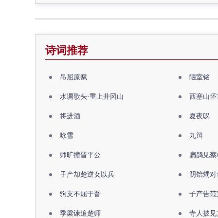
诗词推荐
吊屈原赋
陋室铭
水调歌头·重上井冈山
西塞山怀
将进酒
夏夜叹
咏雪
九辩
师旷撞晋平公
扁鹊见蔡
子产却楚逆女以兵
阴饴甥对
驹支不屈于晋
子产告范
季梁谏追楚师
寺人披见