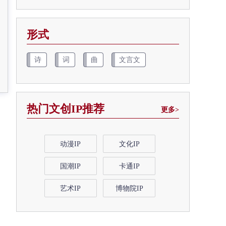
形式
诗
词
曲
文言文
热门文创IP推荐
更多>
动漫IP
文化IP
国潮IP
卡通IP
艺术IP
博物院IP