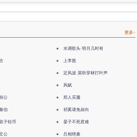
更多>
水调歌头·明月几时有
古
上李邕
定风波·莫听穿林打叶声
风赋
桓公
郑人买履
秦伯
祁奚请免叔向
宣子轻币
晏子不死君难
文公
吕相绝秦