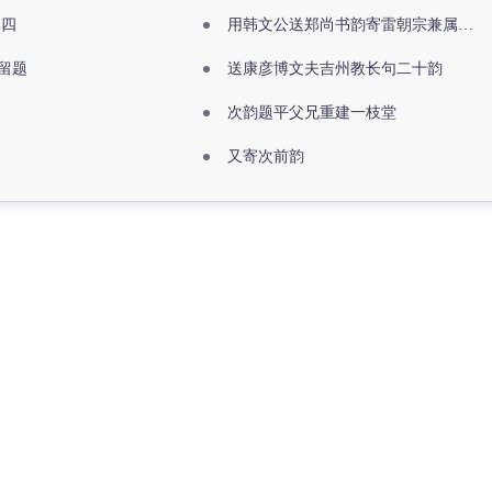
其四
用韩文公送郑尚书韵寄雷朝宗兼属欧阳全真
留题
送康彦博文夫吉州教长句二十韵
次韵题平父兄重建一枝堂
又寄次前韵