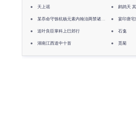
天上谣
鹧鸪天 
某忝命守馀杭杨元素内翰洎两禁诸公出祖佛寺
宴印唐宅
送叶良臣掌科上巳郊行
石龛
湖南江西道中十首
觅菊