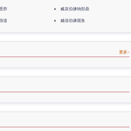
受胙
臧哀伯谏纳郜鼎
假道
臧僖伯谏观鱼
更多>