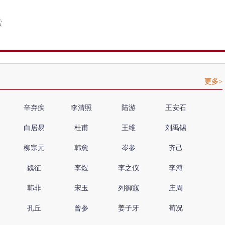
更多>
辛弃疾
李清照
陆游
王安石
白居易
杜甫
王维
刘禹锡
柳宗元
韩愈
岑参
齐己
魏征
李煜
李之仪
李溥
韩非
宋玉
列御寇
庄周
孔丘
曾参
姜子牙
荀况