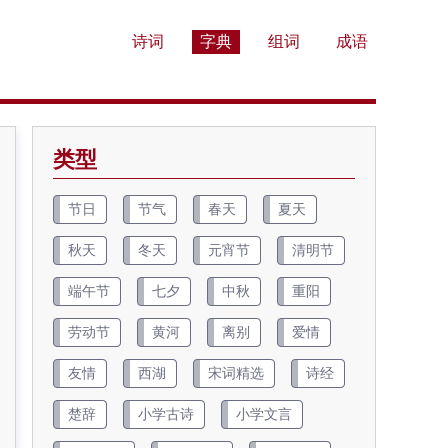
诗词
字典
组词
成语
类型
节日
节气
春天
夏天
秋天
冬天
元宵节
清明节
端午节
七夕
中秋
重阳
劳动节
黄河
离别
爱情
友情
西湖
宋词精选
诗经
楚辞
小学古诗
小学文言