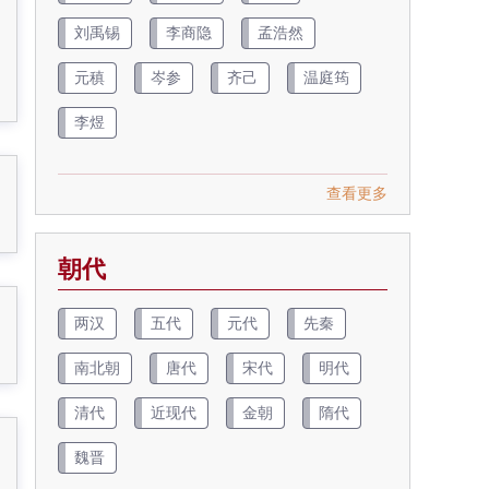
刘禹锡
李商隐
孟浩然
元稹
岑参
齐己
温庭筠
李煜
查看更多
朝代
两汉
五代
元代
先秦
南北朝
唐代
宋代
明代
清代
近现代
金朝
隋代
魏晋