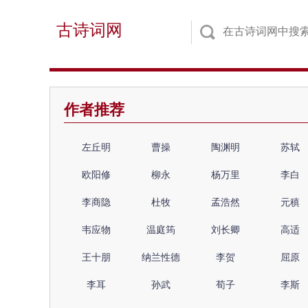
古诗词网
作者推荐
左丘明
曹操
陶渊明
苏轼
欧阳修
柳永
杨万里
李白
李商隐
杜牧
孟浩然
元稹
韦应物
温庭筠
刘长卿
高适
王十朋
纳兰性德
李贺
屈原
李耳
孙武
荀子
李斯