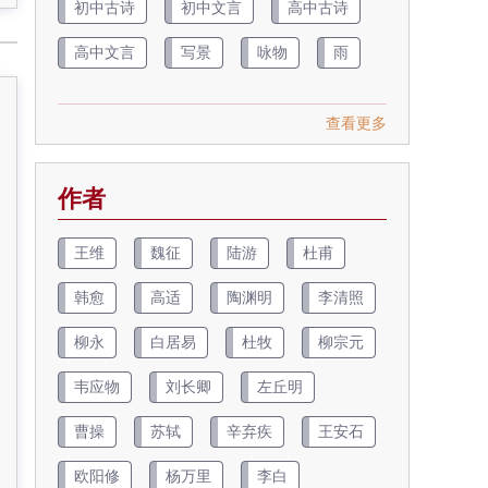
初中古诗
初中文言
高中古诗
高中文言
写景
咏物
雨
查看更多
作者
王维
魏征
陆游
杜甫
韩愈
高适
陶渊明
李清照
柳永
白居易
杜牧
柳宗元
韦应物
刘长卿
左丘明
曹操
苏轼
辛弃疾
王安石
欧阳修
杨万里
李白