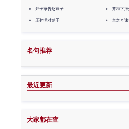
郑子家告赵宣子
齐桓下拜
王孙满对楚子
宫之奇谏
名句推荐
最近更新
大家都在查