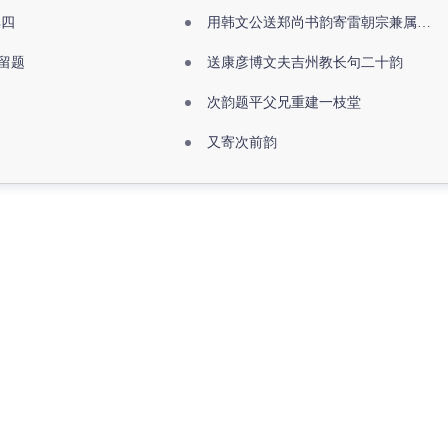
其四
用韩文公送郑尚书韵寄雷朝宗兼属欧阳全真
留题
送康彦博文夫吉州教长句二十韵
次韵题平父兄重建一枝堂
又寄次前韵