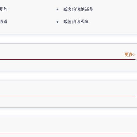
受胙
臧哀伯谏纳郜鼎
假道
臧僖伯谏观鱼
更多>