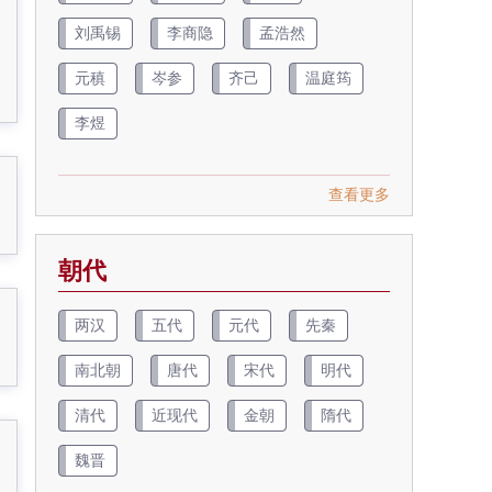
刘禹锡
李商隐
孟浩然
元稹
岑参
齐己
温庭筠
李煜
查看更多
朝代
两汉
五代
元代
先秦
南北朝
唐代
宋代
明代
清代
近现代
金朝
隋代
魏晋