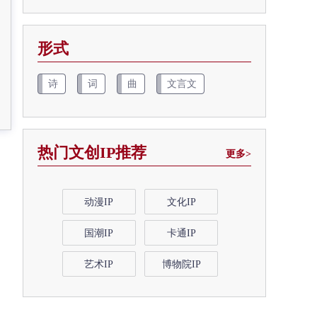
形式
诗
词
曲
文言文
热门文创IP推荐
更多>
动漫IP
文化IP
国潮IP
卡通IP
艺术IP
博物院IP