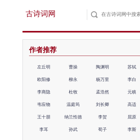
古诗词网
作者推荐
左丘明
曹操
陶渊明
苏轼
欧阳修
柳永
杨万里
李白
李商隐
杜牧
孟浩然
元稹
韦应物
温庭筠
刘长卿
高适
王十朋
纳兰性德
李贺
屈原
李耳
孙武
荀子
李斯