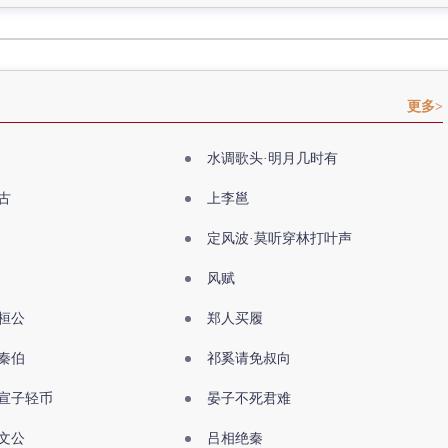
更多>
水调歌头·明月几时有
古
上李邕
定风波·莫听穿林打叶声
风赋
桓公
郑人买履
秦伯
祁奚请免叔向
宣子轻币
晏子不死君难
文公
吕相绝秦