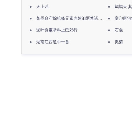
天上谣
鹧鸪天 
某忝命守馀杭杨元素内翰洎两禁诸公出祖佛寺
宴印唐宅
送叶良臣掌科上巳郊行
石龛
湖南江西道中十首
觅菊