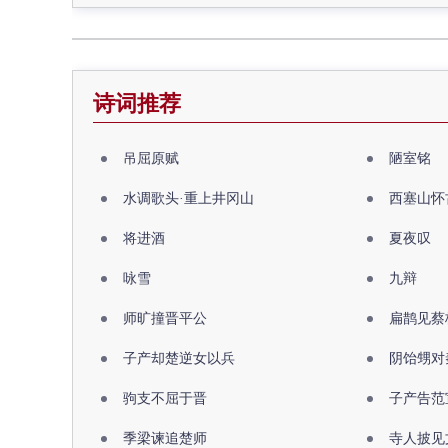
诗词推荐
吊屈原赋
陋室铭
水调歌头·重上井冈山
西塞山怀
将进酒
夏夜叹
咏雪
九辩
师旷撞晋平公
扁鹊见蔡
子产却楚逆女以兵
阴饴甥对
驹支不屈于晋
子产告范
季梁谏追楚师
寺人披见