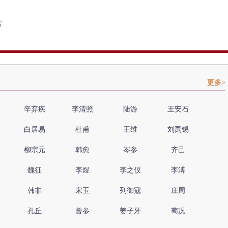
更多>
辛弃疾
李清照
陆游
王安石
白居易
杜甫
王维
刘禹锡
柳宗元
韩愈
岑参
齐己
魏征
李煜
李之仪
李溥
韩非
宋玉
列御寇
庄周
孔丘
曾参
姜子牙
荀况