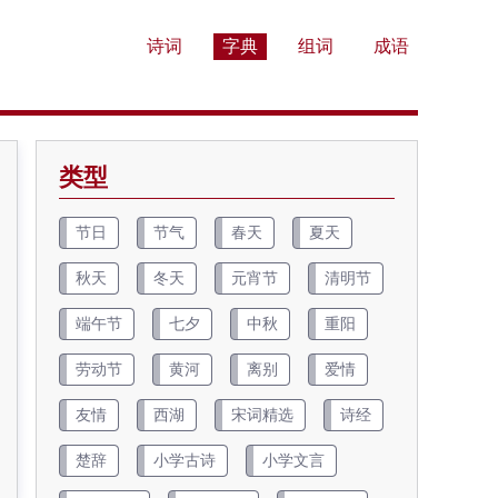
诗词
字典
组词
成语
类型
节日
节气
春天
夏天
秋天
冬天
元宵节
清明节
端午节
七夕
中秋
重阳
劳动节
黄河
离别
爱情
友情
西湖
宋词精选
诗经
楚辞
小学古诗
小学文言