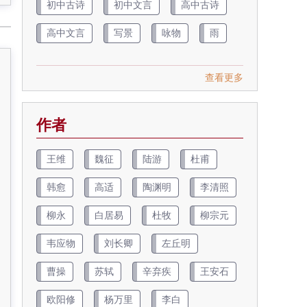
初中古诗
初中文言
高中古诗
高中文言
写景
咏物
雨
查看更多
作者
王维
魏征
陆游
杜甫
韩愈
高适
陶渊明
李清照
柳永
白居易
杜牧
柳宗元
韦应物
刘长卿
左丘明
曹操
苏轼
辛弃疾
王安石
欧阳修
杨万里
李白