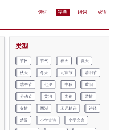
诗词
字典
组词
成语
类型
节日
节气
春天
夏天
秋天
冬天
元宵节
清明节
端午节
七夕
中秋
重阳
劳动节
黄河
离别
爱情
友情
西湖
宋词精选
诗经
楚辞
小学古诗
小学文言