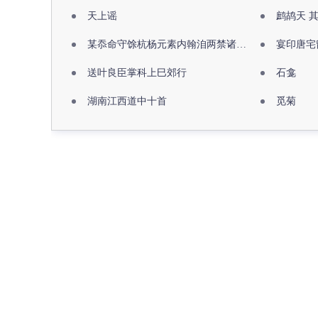
天上谣
鹧鸪天 
某忝命守馀杭杨元素内翰洎两禁诸公出祖佛寺
宴印唐宅
送叶良臣掌科上巳郊行
石龛
湖南江西道中十首
觅菊