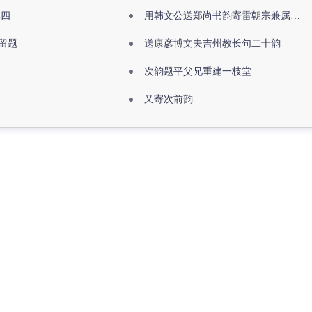
其四
用韩文公送郑尚书韵寄雷朝宗兼属欧阳全真
留题
送康彦博文夫吉州教长句二十韵
次韵题平父兄重建一枝堂
又寄次前韵