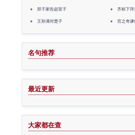
郑子家告赵宣子
齐桓下拜
王孙满对楚子
宫之奇谏
名句推荐
最近更新
大家都在查