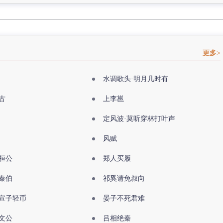
更多>
水调歌头·明月几时有
古
上李邕
定风波·莫听穿林打叶声
风赋
桓公
郑人买履
秦伯
祁奚请免叔向
宣子轻币
晏子不死君难
文公
吕相绝秦