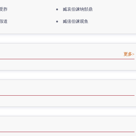
受胙
臧哀伯谏纳郜鼎
假道
臧僖伯谏观鱼
更多>