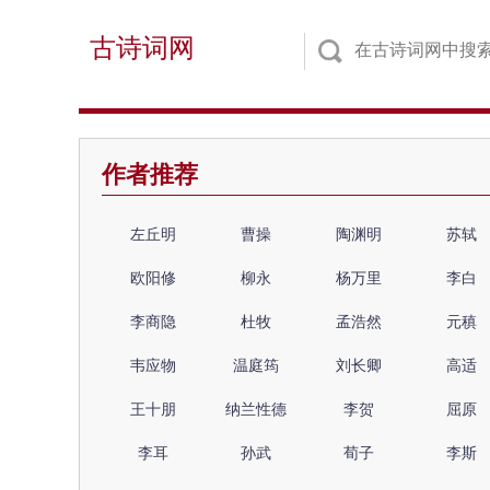
古诗词网
作者推荐
左丘明
曹操
陶渊明
苏轼
欧阳修
柳永
杨万里
李白
李商隐
杜牧
孟浩然
元稹
韦应物
温庭筠
刘长卿
高适
王十朋
纳兰性德
李贺
屈原
李耳
孙武
荀子
李斯