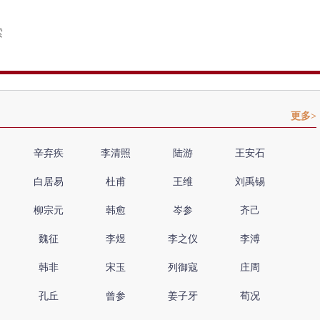
更多>
辛弃疾
李清照
陆游
王安石
白居易
杜甫
王维
刘禹锡
柳宗元
韩愈
岑参
齐己
魏征
李煜
李之仪
李溥
韩非
宋玉
列御寇
庄周
孔丘
曾参
姜子牙
荀况