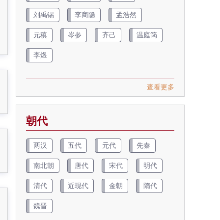
刘禹锡
李商隐
孟浩然
元稹
岑参
齐己
温庭筠
李煜
查看更多
朝代
两汉
五代
元代
先秦
南北朝
唐代
宋代
明代
清代
近现代
金朝
隋代
魏晋