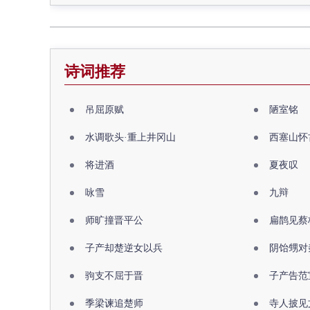
诗词推荐
吊屈原赋
陋室铭
水调歌头·重上井冈山
西塞山怀
将进酒
夏夜叹
咏雪
九辩
师旷撞晋平公
扁鹊见蔡
子产却楚逆女以兵
阴饴甥对
驹支不屈于晋
子产告范
季梁谏追楚师
寺人披见