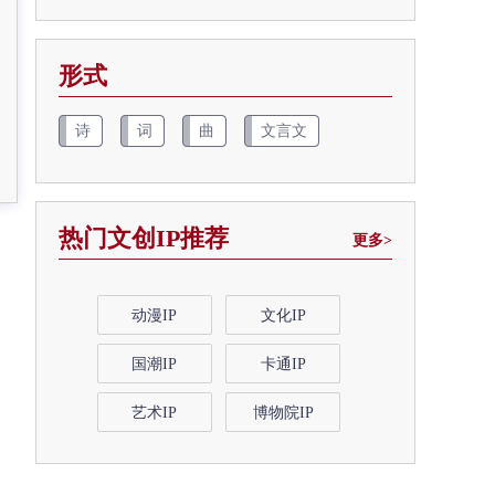
形式
诗
词
曲
文言文
热门文创IP推荐
更多>
动漫IP
文化IP
国潮IP
卡通IP
艺术IP
博物院IP